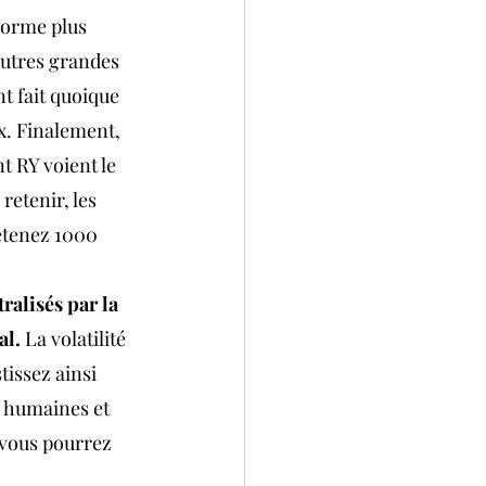
norme plus 
 autres grandes 
t fait quoique 
x. Finalement, 
t RY voient le 
retenir, les 
étenez 1000 
ralisés par la 
l. 
La volatilité 
tissez ainsi 
s humaines et 
 vous pourrez 