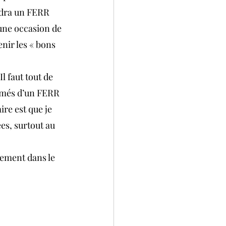
ndra un FERR 
 une occasion de 
nir les « bons 
l faut tout de 
mmés d’un FERR 
re est que je 
es, surtout au 
sement dans le 