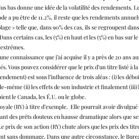
us bas donne une idée de la volatilité des rendements. 
e a pu être de 11.2%, il reste que les rendements annuels
lage » telle que, dans 90% des cas, ils se regroupent dans
ans certains cas, les (5%) en haut et les (5%) en bas sur 
 extrêmes.
une connaissance que j’ai acquise il y a près de 20 ans au
 Vous pouvez considérer que le prix d’un titre listé à la
ndement) est sous l’influence de trois aléas : (i) les débo
le-même (ii) les effets de son industrie et finalement (iii)
ient le Canada, les É.U. ou le globe.
ale (RY) à titre d’exemple.  Elle pourrait avoir divulgué 
ant des prêts douteux en hausse dramatique alors que se
Le prix de son action (RY) chute alors que les prix des titr
ent sans dommage. Dans une autre circonstance, le Bure