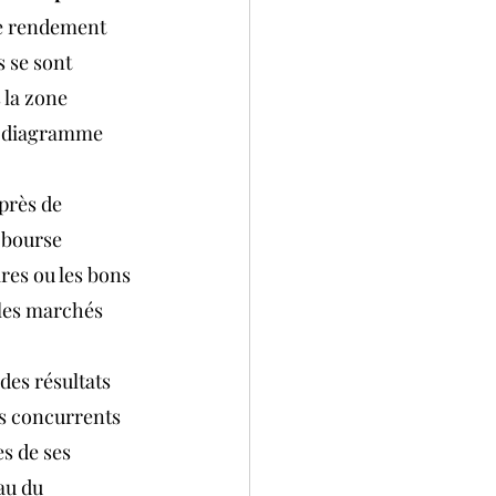
Le rendement 
 se sont 
 la zone 
le diagramme 
près de 
 bourse 
ires ou les bons 
 les marchés 
des résultats 
s concurrents 
es de ses 
au du 