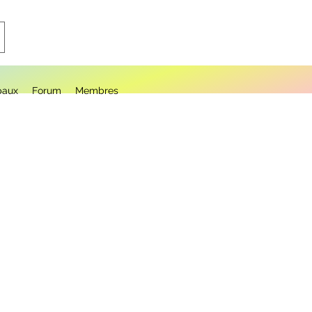
paux
Forum
Membres