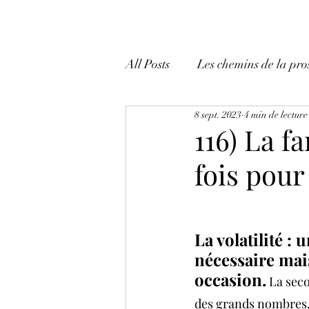
All Posts
Les chemins de la pro
8 sept. 2023
4 min de lecture
Mes tactiques et mes trucs!
116) La f
fois pour
La volatilité : 
nécessaire mai
occasion.
 La seco
des grands nombres, 