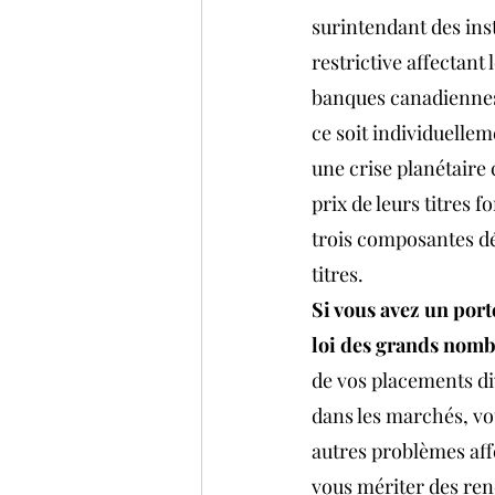
surintendant des ins
restrictive affectant
banques canadiennes 
ce soit individuelle
une crise planétaire 
prix de leurs titres f
trois composantes dé
titres.
Si vous avez un porte
loi des grands nombre
de vos placements div
dans les marchés, vou
autres problèmes affe
vous mériter des ren