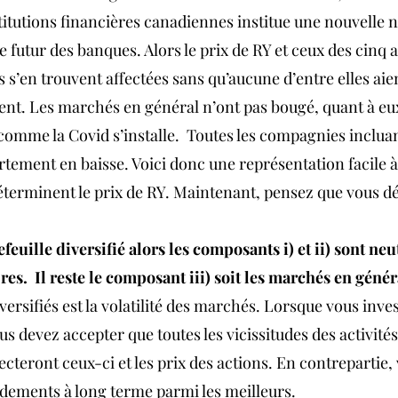
titutions financières canadiennes institue une nouvelle 
 le futur des banques. Alors le prix de RY et ceux des cinq
s’en trouvent affectées sans qu’aucune d’entre elles aien
ment. Les marchés en général n’ont pas bougé, quant à eu
comme la Covid s’installe.  Toutes les compagnies incluan
ortement en baisse. Voici donc une représentation facile à 
terminent le prix de RY. Maintenant, pensez que vous d
feuille diversifié alors les composants i) et ii) sont neut
s.  Il reste le composant iii) soit les marchés en généra
ersifiés est la volatilité des marchés. Lorsque vous inves
s devez accepter que toutes les vicissitudes des activité
cteront ceux-ci et les prix des actions. En contrepartie,
dements à long terme parmi les meilleurs.