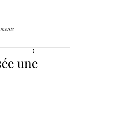
ements
sée une