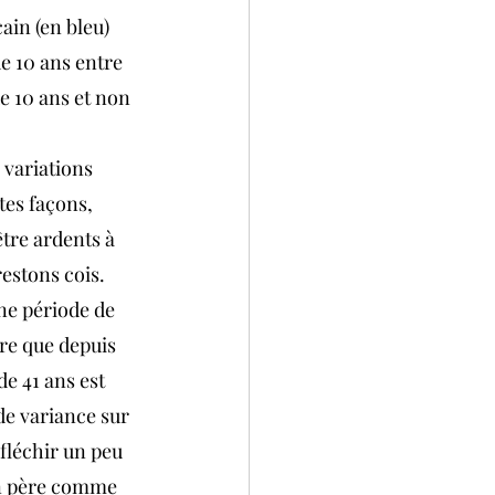
ain (en bleu) 
e 10 ans entre 
de 10 ans et non 
 variations 
es façons, 
tre ardents à 
restons cois.
ne période de 
tre que depuis 
e 41 ans est 
e variance sur 
 fléchir un peu 
mon père comme 