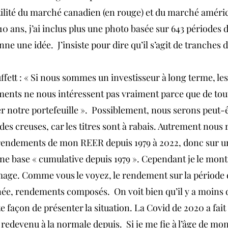
atilité du marché canadien (en rouge) et du marché améric
0 ans, j’ai inclus plus une photo basée sur 643 périodes d
nne une idée.  J’insiste pour dire qu’il s’agit de tranches 
fett : « Si nous sommes un investisseur à long terme, les
ents ne nous intéressent pas vraiment parce que de tout
r notre portefeuille ».  Possiblement, nous serons peut-ê
odes creuses, car les titres sont à rabais. Autrement nous 
 rendements de mon REER depuis 1979 à 2022, donc sur u
r une base « cumulative depuis 1979 ». Cependant je le mon
image. Comme vous le voyez, le rendement sur la période d
ée, rendements composés.  On voit bien qu’il y a moins d
te façon de présenter la situation. La Covid de 2020 a fait
est redevenu à la normale depuis.  Si je me fie à l’âge de 