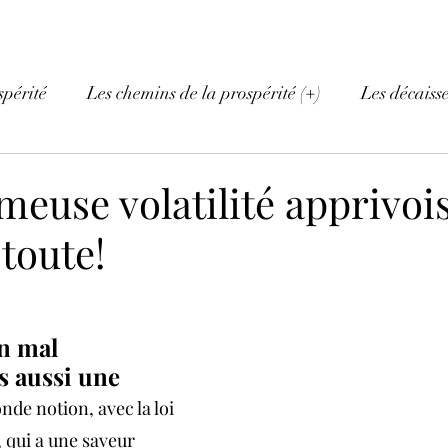
spérité
Les chemins de la prospérité (+)
Les décaiss
ameuse volatilité apprivoi
 toute!
un mal 
s aussi une 
nde notion, avec la loi 
qui a une saveur 