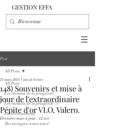
GESTION EFFA
Post
All Posts
24 mars 2024
3 min de lecture
All Posts
148) Souvenirs et mise à
Les chemins de la prospérité
jour de l'extraordinaire
Les chemins de la prospérité (+)
Pépite d'or VLO, Valero.
Les décaissements
Dernière mise à jour :
12 avr.
Mes tactiques et mes trucs!