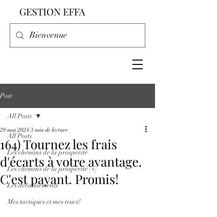
GESTION EFFA
Post
All Posts
29 mai 2024
3 min de lecture
All Posts
164) Tournez les frais
Les chemins de la prospérité
d'écarts à votre avantage.
Les chemins de la prospérité (+)
C'est payant. Promis!
Les décaissements
Mes tactiques et mes trucs!