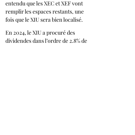
entendu que les XEC et XEF vont 
remplir les espaces restants, une 
fois que le XIU sera bien localisé.
En 2024, le XIU a procuré des 
dividendes dans l’ordre de 2.8% de 
la valeur marchande du fonds en 
question.  Je vous donne 
maintenant un « truc » rapide pour 
fins de calcul fiscal.   En tenant 
compte des crédits d’impôts pour 
dividendes canadiens (on présume 
que la personne a un revenu 
raisonnable comme un salaire), le 
rendement des dividendes est 
rehaussé d’un bon 30% 
supplémentaires à cause de ces 