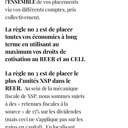
l’
ENSEMBLE
 de vos placements 
via vos différents comptes, pris 
collectivement.
La règle no 2 est de placer 
toutes vos économies à long 
terme en utilisant au 
maximum vos droits de 
cotisation au REER et au CELI.
La règle no 3 est de placer le 
plus d’unités XSP dans le 
REER.
  Au sein de la mécanique 
fiscale de XSP, nous sommes sujets 
à des « retenues fiscales à la 
source » de 15% sur les dividendes 
(mais ceci ne s’applique pas sur les 
gains en capital).  En localisant 