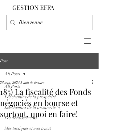
GESTION EFFA
Post
All Posts
26 sept. 2024
5 min de lecture
All Posts
185) La fiscalité des Fonds
Les chemins de la prospérité
négociés en bourse et
Les chemins de la prospérité (+)
surtout, quoi en faire!
Les décaissements
Mes tactiques et mes trucs!