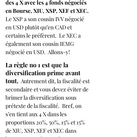
des 4 X avec les 4 fonds négociés 
en Bourse, XIU, XSP, XEF et XEC.
Le XSP a son cousin IVV négocié 
en USD plutôt qu’en CAD et 
certains le préfèrent.  Le XEC a 
également son cousin IEMG 
négocié en USD.  Allons-y!
La règle no 1 est que la 
diversification prime avant 
tout. 
 Autrement dit, la fiscalité est 
secondaire et vous devez éviter de 
brimer la diversification sous 
prétexte de la fiscalité.  Bref, on 
s’en tient aux 4 X dans les 
proportions 20%, 50%, 15% et 15% 
de XIU, XSP, XEF et XEC dans 