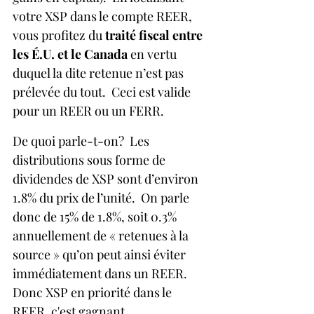
votre XSP dans le compte REER, 
vous profitez du 
traité fiscal entre 
les É.U. et le Canada
 en vertu 
duquel la dite retenue n’est pas 
prélevée du tout.  Ceci est valide 
pour un REER ou un FERR.
De quoi parle-t-on?  Les 
distributions sous forme de 
dividendes de XSP sont d’environ 
1.8% du prix de l’unité.  On parle 
donc de 15% de 1.8%, soit 0.3% 
annuellement de « retenues à la 
source » qu’on peut ainsi éviter 
immédiatement dans un REER.  
Donc XSP en priorité dans le 
REER, c'est gagnant.