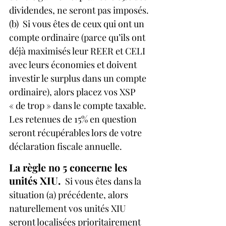
dividendes, ne seront pas imposés. 
(b)  Si vous êtes de ceux qui ont un 
compte ordinaire (parce qu’ils ont 
déjà maximisés leur REER et CELI 
avec leurs économies et doivent 
investir le surplus dans un compte 
ordinaire), alors placez vos XSP 
« de trop » dans le compte taxable.   
Les retenues de 15% en question 
seront récupérables lors de votre 
déclaration fiscale annuelle.
La règle no 5 concerne les 
unités XIU. 
 Si vous êtes dans la 
situation (a) précédente, alors 
naturellement vos unités XIU 
seront localisées prioritairement 