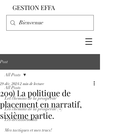
GESTION EFFA
Post
All Posts
29 déc. 2024
2 min de lecture
All Posts
209) La politique de
Les chemins de la prospérité
placement en narratif,
Les chemins de la prospérité (+)
sixième partie.
Les décaissements
Mes tactiques et mes trucs!