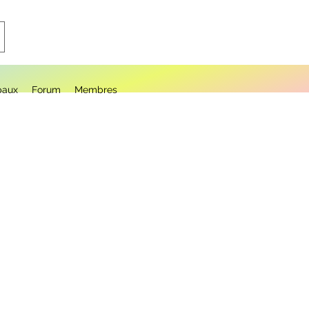
paux
Forum
Membres