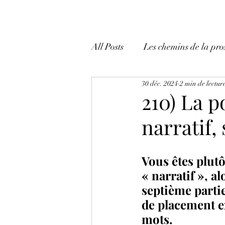
All Posts
Les chemins de la pro
30 déc. 2024
2 min de lectur
Mes tactiques et mes trucs!
210) La p
narratif,
Vous êtes plutô
« narratif », alo
septième partie
de placement e
mots.