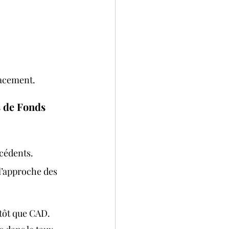
lacement. 
s de Fonds 
cédents. 
 l’approche des 
tôt que CAD.  