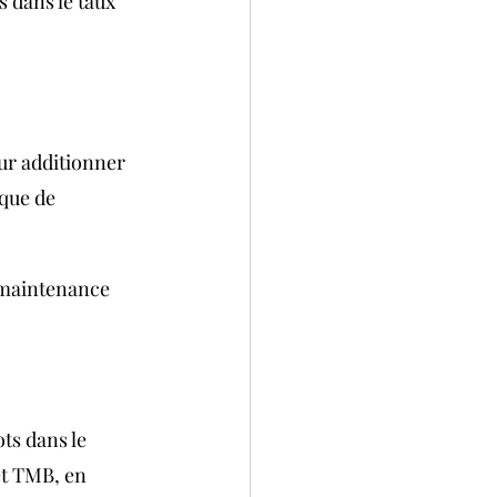
 dans le taux 
ur additionner 
que de 
.
« maintenance 
ts dans le 
et TMB, en 