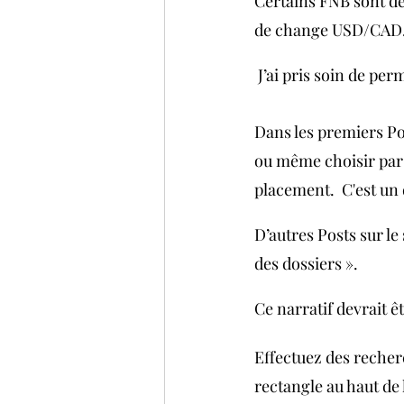
Certains FNB sont de
de change USD/CAD
 J’ai pris soin de per
Dans les premiers Po
ou même choisir par v
placement.  C'est un
D’autres Posts sur le
des dossiers ».
Ce narratif devrait ê
Effectuez des recher
rectangle au haut de 