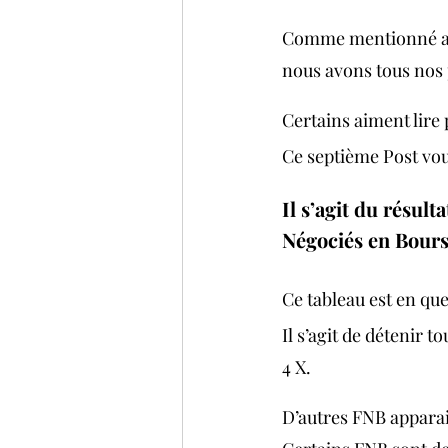
Comme mentionné au
nous avons tous nos 
Certains aiment lire
Ce septième Post vous
Il s’agit du résult
Négociés en Bourse
Ce tableau est en que
Il s’agit de détenir 
4 X. 
D’autres FNB apparais