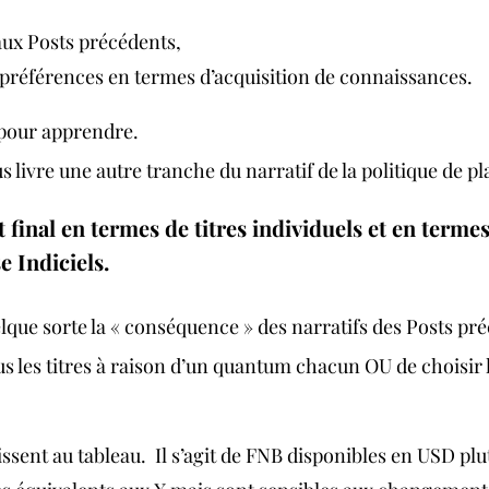
x Posts précédents, 
préférences en termes d’acquisition de connaissances. 
 pour apprendre.
 livre une autre tranche du narratif de la politique de p
at final en termes de titres individuels et en terme
 Indiciels. 
lque sorte la « conséquence » des narratifs des Posts pré
tous les titres à raison d’un quantum chacun OU de choisir
sent au tableau.  Il s’agit de FNB disponibles en USD plu