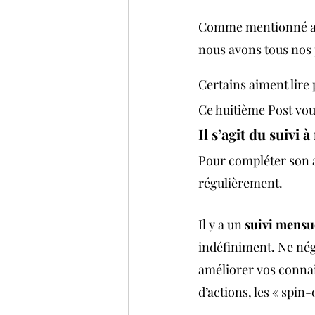
Comme mentionné au
nous avons tous nos 
Certains aiment lire
Ce huitième Post vous
Il s’agit du suivi
Pour compléter son a
régulièrement.
Il y a un 
suivi mensu
indéfiniment. Ne négl
améliorer vos connai
d’actions, les « spin-