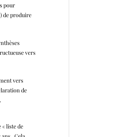
s pour 
) de produire 
ynthèses 
fructueuse vers 
ment vers 
claration de 
.
« liste de 
s ans.  Cela 