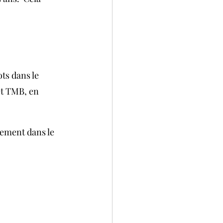
ts dans le 
et TMB, en 
sement dans le 