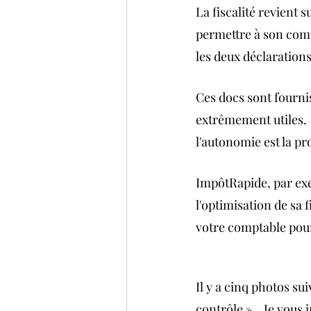
La fiscalité revient 
permettre à son comp
les deux déclarations
Ces docs sont fourni
extrêmement utiles. 
l'autonomie est la pr
ImpôtRapide, par exe
l'optimisation de sa f
votre comptable pour v
Il y a cinq photos su
contrôle ».   Je vous i