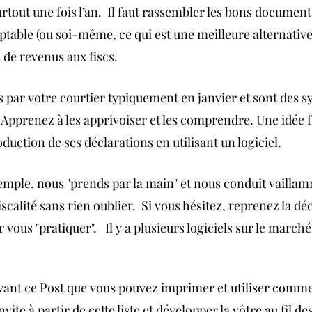
surtout une fois l’an.  Il faut rassembler les bons document
table (ou soi-même, ce qui est une meilleure alternative
 de revenus aux fiscs.  
s par votre courtier typiquement en janvier et sont des s
 Apprenez à les apprivoiser et les comprendre. Une idée 
oduction de ses déclarations en utilisant un logiciel. 
mple, nous "prends par la main" et nous conduit vaillam
iscalité sans rien oublier.  Si vous hésitez, reprenez la dé
ous "pratiquer".   Il y a plusieurs logiciels sur le marché
ivant ce Post que vous pouvez imprimer et utiliser comme 
nvite à partir de cette liste et développer la vôtre au fil de