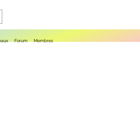
paux
Forum
Membres