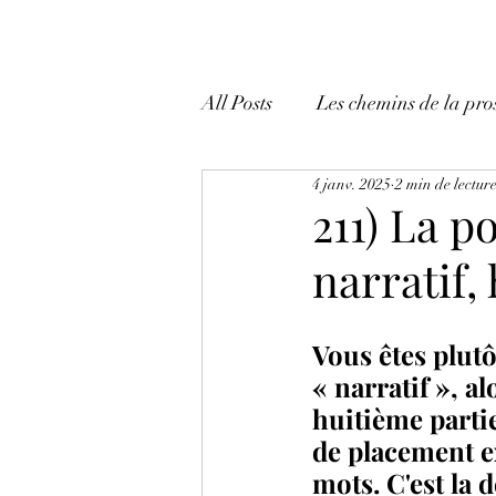
All Posts
Les chemins de la pro
4 janv. 2025
2 min de lectur
Mes tactiques et mes trucs!
211) La p
narratif,
Vous êtes plutô
« narratif », alo
huitième partie
de placement e
mots. C'est la 