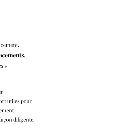
lacement. 
placements.
s » 
er 
rt utiles pour 
nement 
 façon diligente.