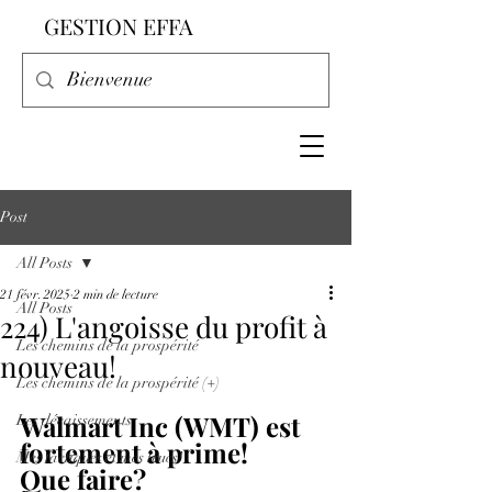
GESTION EFFA
Post
All Posts
21 févr. 2025
2 min de lecture
All Posts
224) L'angoisse du profit à
Les chemins de la prospérité
nouveau!
Les chemins de la prospérité (+)
Walmart Inc (WMT) est 
Les décaissements
fortement à prime! 
Mes tactiques et mes trucs!
Que faire?