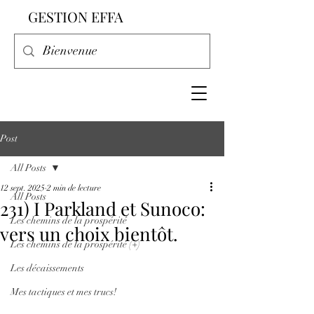
GESTION EFFA
Post
All Posts
12 sept. 2025
2 min de lecture
All Posts
231) I Parkland et Sunoco:
Les chemins de la prospérité
vers un choix bientôt.
Les chemins de la prospérité (+)
Les décaissements
Mes tactiques et mes trucs!