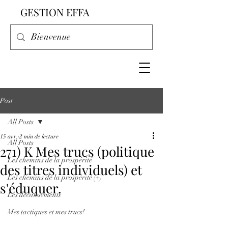
GESTION EFFA
Post
All Posts
15 avr.
2 min de lecture
All Posts
271) K Mes trucs (politique
Les chemins de la prospérité
des titres individuels) et
Les chemins de la prospérité (+)
s'éduquer.
Les décaissements
Mes tactiques et mes trucs!