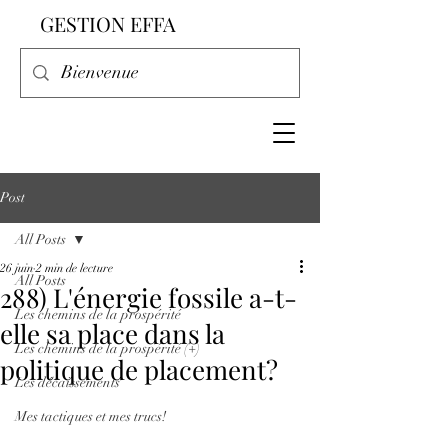
GESTION EFFA
Post
All Posts
26 juin
2 min de lecture
All Posts
288) L'énergie fossile a-t-
Les chemins de la prospérité
elle sa place dans la
Les chemins de la prospérité (+)
politique de placement?
Les décaissements
Mes tactiques et mes trucs!