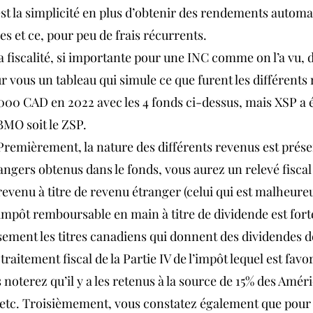
st la simplicité en plus d’obtenir des rendements autom
ces et ce, pour peu de frais récurrents.
la fiscalité, si importante pour une INC comme on l’a vu, 
ur vous un tableau qui simule ce que furent les différents
,000 CAD en 2022 avec les 4 fonds ci-dessus, mais XSP a 
BMO soit le ZSP.
remièrement, la nature des différents revenus est préser
ngers obtenus dans le fonds, vous aurez un relevé fiscal 
revenu à titre de revenu étranger (celui qui est malheure
l'impôt remboursable en main à titre de dividende est for
ement les titres canadiens qui donnent des dividendes 
traitement fiscal de la Partie IV de l’impôt lequel est favo
oterez qu’il y a les retenus à la source de 15% des Amér
 etc. Troisièmement, vous constatez également que pour 