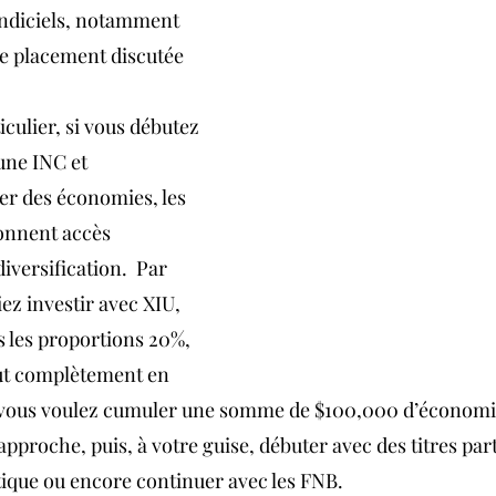
ndiciels, notamment 
de placement discutée 
culier, si vous débutez 
une INC et 
 des économies, les 
onnent accès 
versification.  Par 
ez investir avec XIU, 
 les proportions 20%, 
out complètement en 
vous voulez cumuler une somme de $100,000 d’économie 
approche, puis, à votre guise, débuter avec des titres part
itique ou encore continuer avec les FNB.