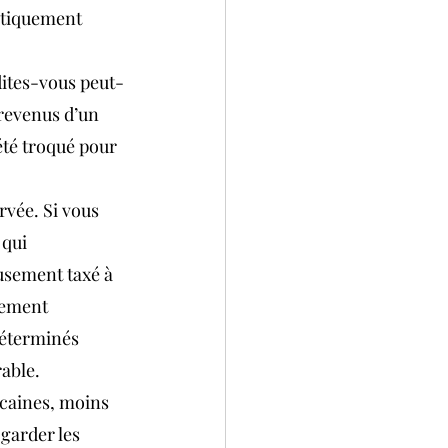
atiquement 
dites-vous peut-
 revenus d’un 
été troqué pour 
vée. Si vous 
qui 
usement taxé à 
tement 
déterminés 
rable.
icaines, moins 
garder les 