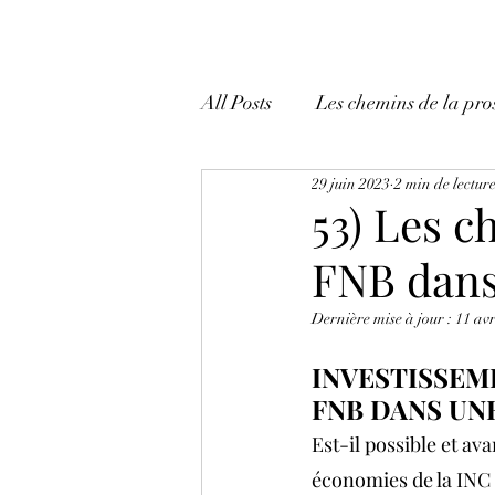
All Posts
Les chemins de la pro
29 juin 2023
2 min de lectur
Mes tactiques et mes trucs!
53) Les c
FNB dans 
Dernière mise à jour :
11 avr
INVESTISSEME
FNB DANS UNE 
Est-il possible et ava
économies de la INC e