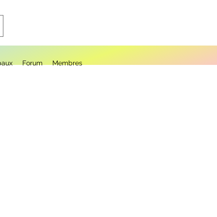
paux
Forum
Membres