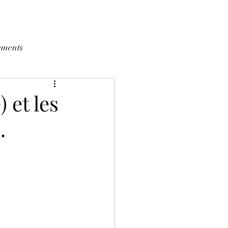
ements
 et les
.