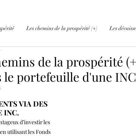
spérité
Les chemins de la prospérité (+)
Les décaiss
e
hemins de la prospérité (+)
le portefeuille d'une INC
.
NTS VIA DES 
INC.  
ntageux d’investir les 
n utilisant les Fonds 