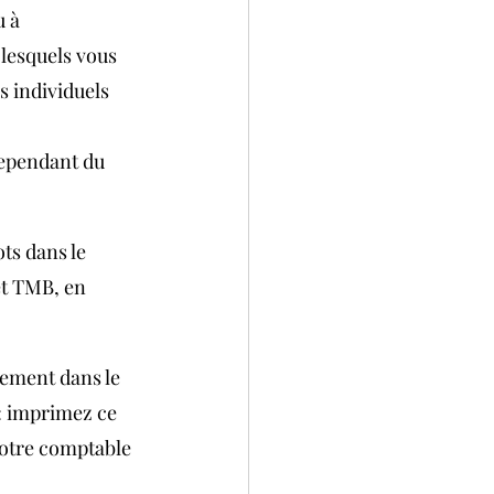
 à 
 lesquels vous 
s individuels 
cependant du 
ts dans le 
et TMB, en 
sement dans le 
: imprimez ce 
votre comptable 