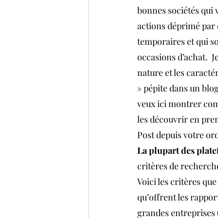
bonnes sociétés qui v
actions déprimé par 
temporaires et qui s
occasions d’achat.  Je
nature et les caracté
» pépite dans un blo
veux ici montrer co
les découvrir en prem
Post depuis votre or
La plupart des platef
critères de recherche
Voici les critères qu
qu’offrent les rappor
grandes entreprises 