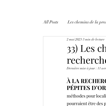
All Posts
Les chemins de la pro
2 mai 2023
3 min de lecture
Mes tactiques et mes trucs!
33) Les c
recherche
Dernière mise à jour :
11 avr
À LA RECHER
PÉPITES D’OR
méthodes pour localis
pourraient être des pé