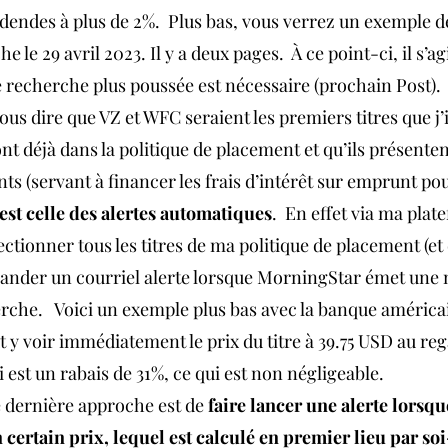
idendes à plus de 2%.  Plus bas, vous verrez un exemple d
 le 29 avril 2023. Il y a deux pages.  À ce point-ci, il s’agi
e recherche plus poussée est nécessaire (prochain Post).
us dire que VZ et WFC seraient les premiers titres que j’
nt déjà dans la politique de placement et qu’ils présenten
ts (servant à financer les frais d’intérêt sur emprunt pou
st celle des alertes automatiques
.  En effet via ma plat
ectionner tous les titres de ma politique de placement (et 
emander un courriel alerte lorsque MorningStar émet une m
rche.   Voici un exemple plus bas avec la banque américa
y voir immédiatement le prix du titre à 39.75 USD au rega
i est un rabais de 31%, ce qui est non négligeable.
e dernière approche est de 
faire lancer une alerte lorsqu
un certain prix, lequel est calculé en premier lieu par s