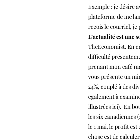
Exemple : je désire a
plateforme de me lance
recois le courriel, j
L’actualité est une 
TheEconomist. En ence
difficulté présentem
prenant mon café mati
vous présente un mini
24%, couplé à des di
également à examiner
illustrées ici).  En b
les six canadiennes 
le 1 mai, le profit e
chose est de calculer