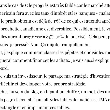
Dans le cas de C le progrès est très faible car le marché at
ricain fera avec les taux d'intérêt et les banques « malad
le profit obtenu est déjà de 17% de ce qui est attendu aprè
a brochette canadienne est diversifiée. Possiblement, je ve
lles auront progressé à 85%-90% du but visé.  Cela peut 
 suis-je pressé? Non. Ça mijote tranquillement.
, j’explique comment classer les pépites et choisir les me
iquerai comment financer les achats. Je vais aussi expliqu
bord.
je suis un investisseur. Je partage ma stratégie d'investis
éfléchir et développer votre propre stratégie.
ches au sein du Blog en tapant un chiffre, un mot, des mo
la page d'accueil. Consultez les tables de matières, TMA 
ectangle et en imprimant ces tables.