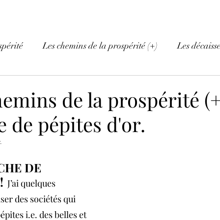
spérité
Les chemins de la prospérité (+)
Les décaiss
hemins de la prospérité (+)
 de pépites d'or.
.
CHE DE 
!
  J’ai quelques 
er des sociétés qui 
pites i.e. des belles et 