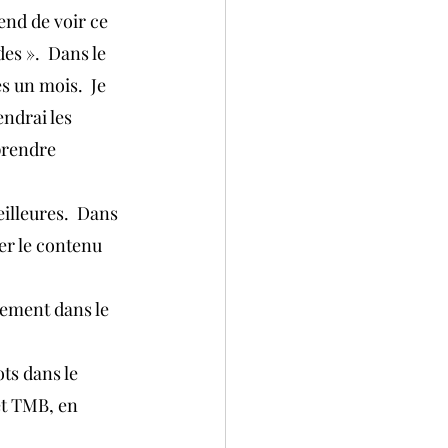
tend de voir ce 
es ».  Dans le 
s un mois.  Je 
ndrai les 
prendre 
illeures.  Dans 
er le contenu 
sement dans le 
ts dans le 
et TMB, en 