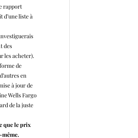
e rapport 
t d’une liste à 
investiguerais 
t des 
r les acheter).
eforme de 
d’autres en 
ise à jour de 
ine Wells Fargo 
rd de la juste 
e que le prix 
oi-même.