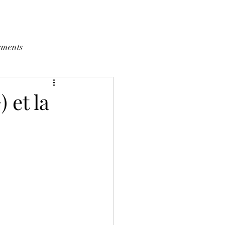
ements
 et la