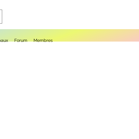
paux
Forum
Membres