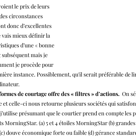
oient le prix de leurs 
des circonstances 
ont donc d’excellentes 
 vais mieux définir la 
ristiques d’une « bonne 
g subséquent mais je 
mment je procède pour 
ière instance. Possiblement, qu'il serait préférable de lir
dinateur.
ormes de courtage offre des « filtres » d’actions.
  On s
 et celle-ci nous retourne plusieurs sociétés qui satisfont
e j’utilise présumant que le courtier prend en compte les 
ts MorningStar. (a) 5 et 4 étoiles MorningStar (b) grandes 
(c) douve économique forte ou faible (d) gérance standar