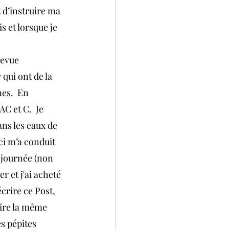
t d’instruire ma 
s et lorsque je 
revue 
qui ont de la 
es.  En 
C et C.  Je 
ns les eaux de 
ci m’a conduit 
 journée (non 
r et j'ai acheté 
crire ce Post, 
dire la même 
s pépites 