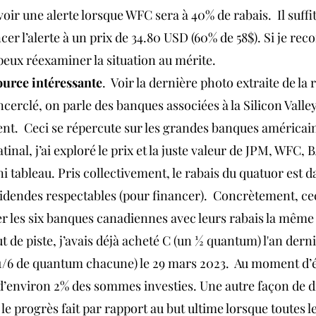
voir une alerte lorsque WFC sera à 40% de rabais.  Il suffi
r l’alerte à un prix de 34.80 USD (60% de 58$). Si je recoi
e peux réexaminer la situation au mérite.
source intéressante
.  Voir la dernière photo extraite de la 
rclé, on parle des banques associées à la Silicon Valley 
ent.  Ceci se répercute sur les grandes banques américain
nal, j’ai exploré le prix et la juste valeur de JPM, WFC, BA
 tableau. Pris collectivement, le rabais du quatuor est da
videndes respectables (pour financer).  Concrètement, ce
 les six banques canadiennes avec leurs rabais la même
out de piste, j’avais déjà acheté C (un ½ quantum) l'an dernie
(1/6 de quantum chacune) le 29 mars 2023.  Au moment d’é
st d’environ 2% des sommes investies. Une autre façon de 
 le progrès fait par rapport au but ultime lorsque toutes le