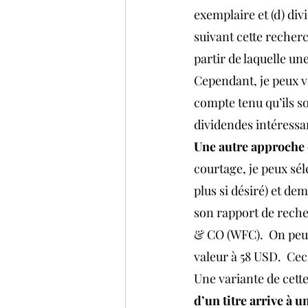
exemplaire et (d) div
suivant cette recherche
partir de laquelle un
Cependant, je peux vo
compte tenu qu’ils so
dividendes intéressan
Une autre approche e
courtage, je peux sél
plus si désiré) et d
son rapport de reche
& CO (WFC).  On peut 
valeur à 58 USD.  Cec
Une variante de cett
d’un titre arrive à 