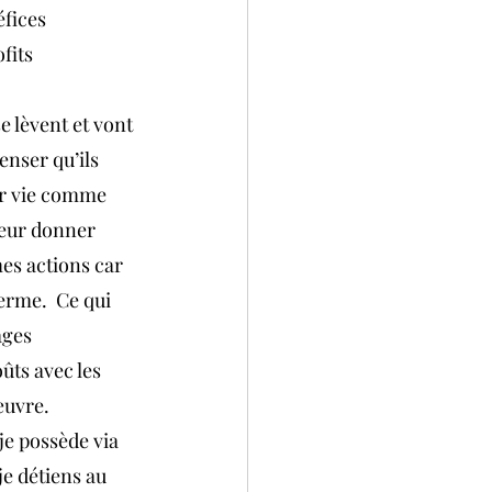
fices 
fits 
e lèvent et vont 
enser qu’ils 
eur vie comme 
leur donner 
es actions car 
terme.  Ce qui 
ages 
ûts avec les 
œuvre.
je possède via 
je détiens au 