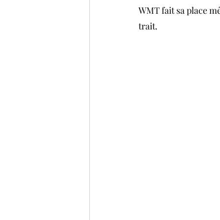
WMT fait sa place mê
trait.  