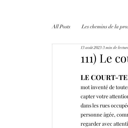
All Posts
Les chemins de la pro
13 août 2023
3 min de lectur
Mes tactiques et mes trucs!
111) Le c
LE COURT-TE
mot inventé de toutes 
capter votre attenti
dans les rues occupée
personne âgée, comm
regarder avec attenti