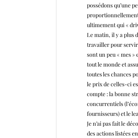
possédons qu’une peti
proportionnellement 
ultimement qui « driv
Le matin, il y a plus
travailler pour servir
sont un peu « mes » e
tout le monde et assu
toutes les chances po
le prix de celles-ci e
compte : la bonne stra
concurrentiels (l’éco
fournisseurs) et le l
Je n’ai pas fait le d
des actions listées en