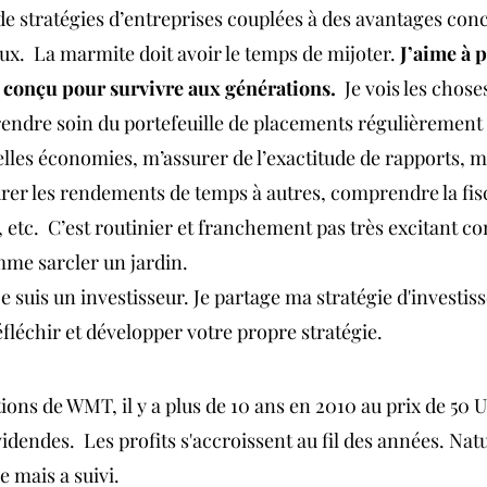
e stratégies d’entreprises couplées à des avantages conc
x.  La marmite doit avoir le temps de mijoter. 
J’aime à 
e conçu pour survivre aux générations.
  Je vois les chose
rendre soin du portefeuille de placements régulièrement : 
velles économies, m’assurer de l’exactitude de rapports, m
urer les rendements de temps à autres, comprendre la fisc
, etc.  C’est routinier et franchement pas très excitant c
mme sarcler un jardin.
je suis un investisseur. Je partage ma stratégie d'investis
éfléchir et développer votre propre stratégie.
ctions de WMT, il y a plus de 10 ans en 2010 au prix de 50 
endes.  Les profits s'accroissent au fil des années. Natu
ue mais a suivi.