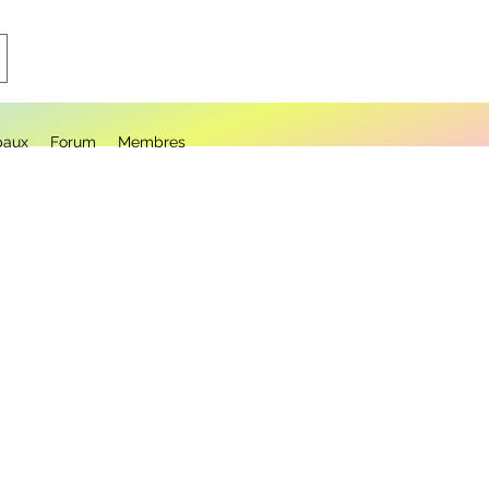
paux
Forum
Membres