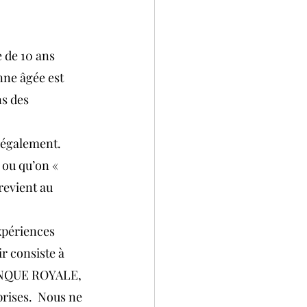
e de 10 ans 
nne âgée est 
ns des 
également.  
 ou qu’on « 
revient au 
xpériences 
r consiste à 
ANQUE ROYALE, 
rises.  Nous ne 