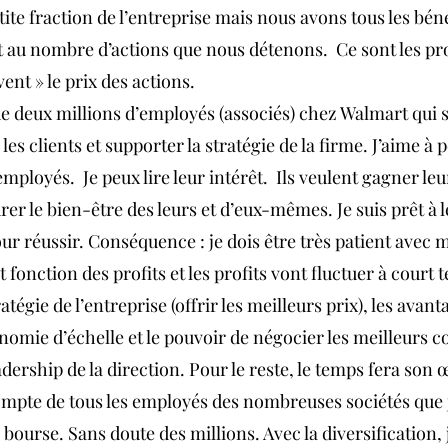
te fraction de l’entreprise mais nous avons tous les béné
au nombre d’actions que nous détenons.  Ce sont les pro
ent » le prix des actions.
 de deux millions d’employés (associés) chez Walmart qui s
 les clients et supporter la stratégie de la firme. J’aime à p
mployés.  Je peux lire leur intérêt.  Ils veulent gagner l
rer le bien-être des leurs et d’eux-mêmes. Je suis prêt à 
ur réussir. Conséquence : je dois être très patient avec m
st fonction des profits et les profits vont fluctuer à court 
tégie de l’entreprise (offrir les meilleurs prix), les avant
nomie d’échelle et le pouvoir de négocier les meilleurs co
eadership de la direction. Pour le reste, le temps fera son 
écompte de tous les employés des nombreuses sociétés que 
 bourse. Sans doute des millions. Avec la diversification, 