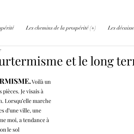
spérité
Les chemins de la prospérité (+)
Les décaiss
e
ourtermisme et le long te
RMISME.
 Voilà un 
pièces. Je visais à 
on. Lorsqu’elle marche 
s d’une ville, une 
e moi, a tendance à 
on le sol 