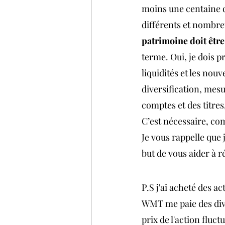
moins une centaine d
différents et nombreu
patrimoine doit êtr
terme. Oui, je dois p
liquidités et les nou
diversification, mes
comptes et des titres
C’est nécessaire, co
Je vous rappelle que 
but de vous aider à r
P.S j'ai acheté des a
WMT me paie des divid
prix de l'action fluct