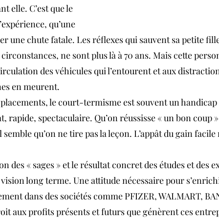
 elle. C’est que le 
l’expérience, qu’une 
r une chute fatale. Les réflexes qui sauvent sa petite fill
circonstances, ne sont plus là à 70 ans. Mais cette perso
circulation des véhicules qui l’entourent et aux distractio
nes en meurent.
placements, le court-termisme est souvent un handicap 
t, rapide, spectaculaire. Qu’on réussisse « un bon coup »
l semble qu’on ne tire pas la leçon. L’appât du gain facile 
on des « sages » et le résultat concret des études et des e
vision long terme. Une attitude nécessaire pour s’enrichi
lacement dans des sociétés comme PFIZER, WALMART, B
oit aux profits présents et futurs que génèrent ces entrep