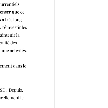
urrentiels 
penser que ce 
s à très long 
réinvestir les 
aintenir la 
alité des 
omme activités. 
sement dans le 
USD.  Depuis, 
rellement le 