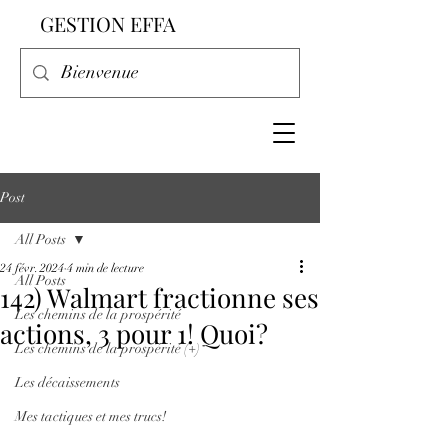
GESTION EFFA
Post
All Posts
24 févr. 2024
4 min de lecture
All Posts
142) Walmart fractionne ses
Les chemins de la prospérité
actions, 3 pour 1! Quoi?
Les chemins de la prospérité (+)
Les décaissements
Mes tactiques et mes trucs!