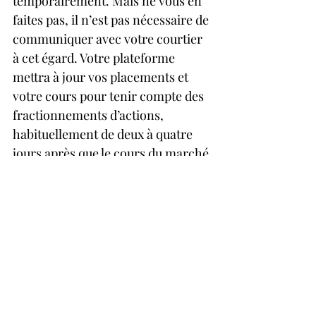
temporairement. Mais ne vous en 
faites pas, il n’est pas nécessaire de 
communiquer avec votre courtier 
à cet égard. Votre plateforme 
mettra à jour vos placements et 
votre cours pour tenir compte des 
fractionnements d’actions, 
habituellement de deux à quatre 
jours après que le cours du marché 
a changé par suite du 
fractionnement, bien que les délais 
de traitement puissent varier.
Conclusion:
Lorsqu’une société annonce un 
fractionnement ou un 
regroupement d’actions, le 
nombre d’actions et le cours de 