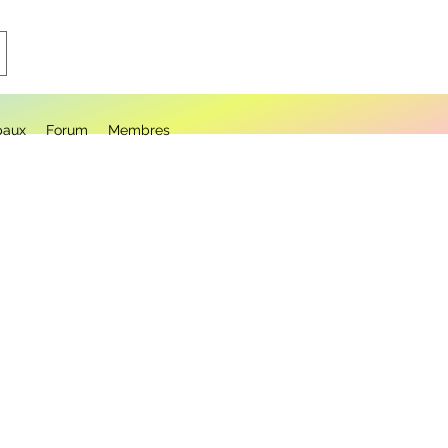
paux
Forum
Membres