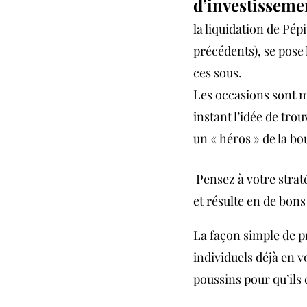
d’investisseme
la liquidation de Pépi
précédents), se pose 
ces sous.
Les occasions sont mu
instant l’idée de trou
un « héros » de la bo
 Pensez à votre strat
et résulte en de bon
La façon simple de pr
individuels déjà en v
poussins pour qu’ils 