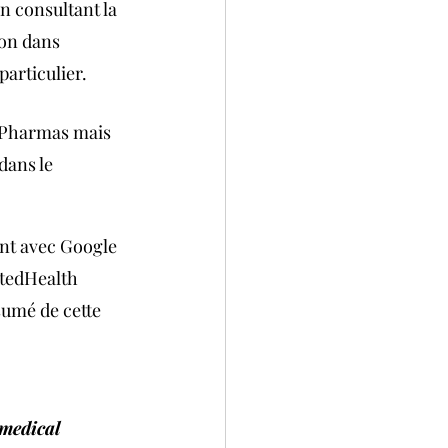
En consultant la 
ion dans 
particulier. 
s Pharmas mais 
dans le 
nt avec Google 
itedHealth 
sumé de cette 
 medical 