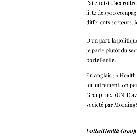
J’ai choisi d’accroitr
liste des 500 compagn
différents secteurs, j
D’un part, la politi
je parle plutôt du se
portefeuille.
En anglais : « Healt
ou autrement, on peu
Group Inc.  (UNH) ave
société par MorningS
UnitedHealth Group i