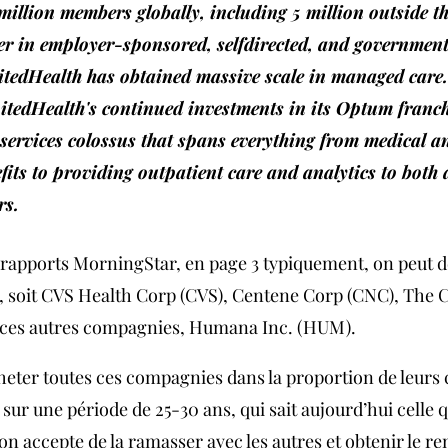
million members globally, including 5 million outside th
er in employer-sponsored, selfdirected, and governmen
tedHealth has obtained massive scale in managed care. 
itedHealth's continued investments in its Optum franch
 services colossus that spans everything from medical a
its to providing outpatient care and analytics to both a
rs.
rapports MorningStar, en page 3 typiquement, on peut dé
 soit CVS Health Corp (CVS), Centene Corp (CNC), The 
t ces autres compagnies, Humana Inc. (HUM).
cheter toutes ces compagnies dans la proportion de leurs c
 sur une période de 25-30 ans, qui sait aujourd’hui celle qu
 on accepte de la ramasser avec les autres et obtenir le r