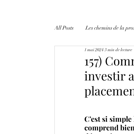
All Posts
Les chemins de la pro
1 mai 2024
3 min de lecture
Mes tactiques et mes trucs!
157) Comm
investir 
placemen
C’est si simple
comprend bien 