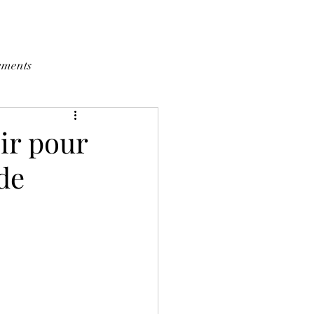
ements
sir pour
de