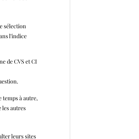
e sélection 
ns l'indice 
ne de CVS et CI 
uestion.
e temps à autre, 
 les autres 
ter leurs sites 