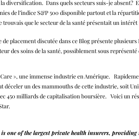
e la diversification.  Dans quels secteurs suis-je absent?  
ies de l’indice S&P 500 disponible partout et la répartit
e trouvais que le secteur de la santé présentait un intérêt 
que de placement discutée dans ce Blog présente plusieur
cteur des soins de la santé, possiblement sous représenté 
h Care », une immense industrie en Amérique.   Rapideme
t déceler un des mammouths de cette industrie, soit Un
c 450 milliards de capitalisation boursière.   Voici un ré
tar.
s one of the largest private health insurers, providing