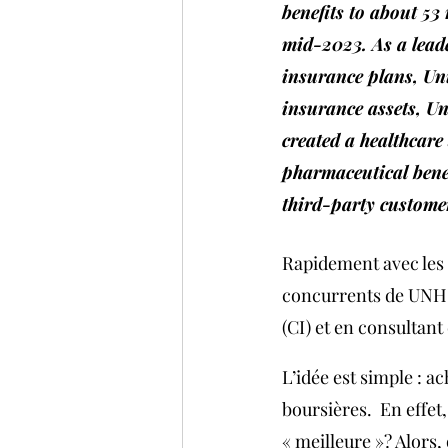
benefits to about 53 
mid-2023. As a lead
insurance plans, Uni
insurance assets, Un
created a healthcare
pharmaceutical benef
third-party custome
Rapidement avec les 
concurrents de UNH,
(CI) et en consultan
L’idée est simple : a
boursières.  En effet,
« meilleure »? Alors,