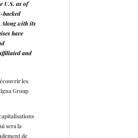
e U.S. as of 
t-backed 
Along with its 
ises have 
nd 
ffiliated and 
couvrir les 
Cigna Group 
apitalisations 
i sera la 
endement de 