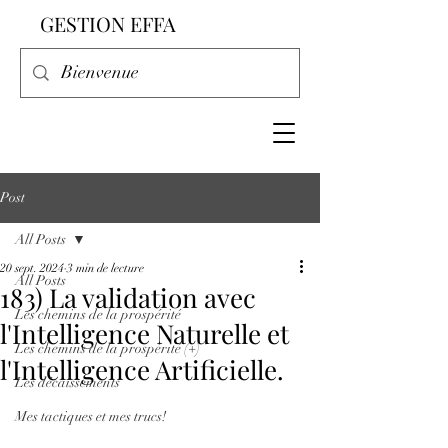
GESTION EFFA
Post
All Posts
20 sept. 2024
3 min de lecture
All Posts
183) La validation avec
Les chemins de la prospérité
l'Intelligence Naturelle et
Les chemins de la prospérité (+)
l'Intelligence Artificielle.
Les décaissements
Mes tactiques et mes trucs!