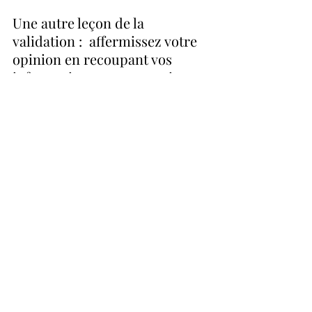
Une autre leçon de la 
validation :  affermissez votre 
opinion en recoupant vos 
informations avec au moins 
trois sources si vous achetez 
un nouveau titre comme 
AVGO ou ANET:  MorningStar, 
la présentation aux 
investisseurs de la compagnie 
et un bon article d’une source 
indépendante.  Oui, un 
gestionnaire célèbre est une 
bonne référence mais n’en 
restez pas.
La « validation » a ses limites. 
On l’a étudiée en psychologie 